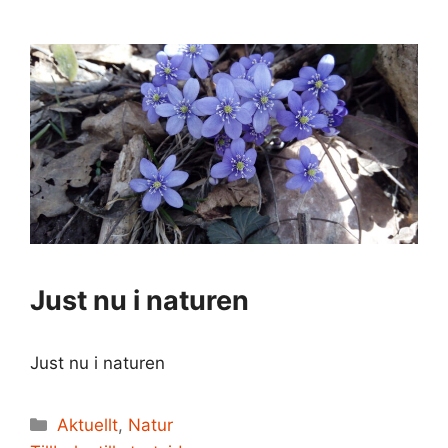
Just nu i naturen
Just nu i naturen
Kategorier
Aktuellt
,
Natur