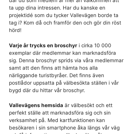
där du som medlem är mer än välkommen att
ta upp dina intressen. Har du kanske en
projektidé som du tycker Vallevägen borde ta
tag i? Kom då och framför den och gör din röst
hörd!
Varje år trycks en broschyr
i cirka 10 000
exemplar där medlemmar kan marknadsföra
sig. Denna broschyr sprids via våra medlemmar
samt att den finns att hämta hos alla
närliggande turistbyråer. Det finns även
postlådor uppsatta på välbesökta ställen i vår
bygd där du hittar vår broschyr.
Vallevägens hemsida
är välbesökt och ett
perfekt ställe att marknadsföra sig och sin
verksamhet på. Med kartfunktionen kan
besökaren i sin smartphone åka längs vår väg