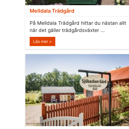
Melldala Trädgård
På Melldala Trädgård hittar du nästan allt
när det gäller trädgårdsväxter ...
Läs mer >