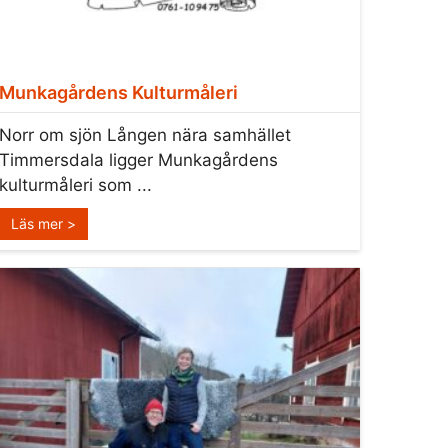
Munkagårdens Kulturmåleri
Norr om sjön Lången nära samhället
Timmersdala ligger Munkagårdens
kulturmåleri som ...
Läs mer >