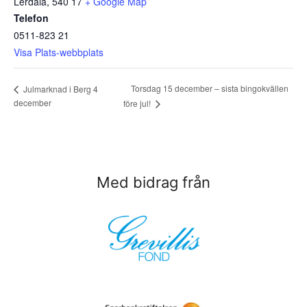
Lerdala
,
540 17
+ Google Map
Telefon
0511-823 21
Visa Plats-webbplats
Torsdag 15 december – sista bingokvällen
Julmarknad i Berg 4
december
före jul!
Med bidrag från