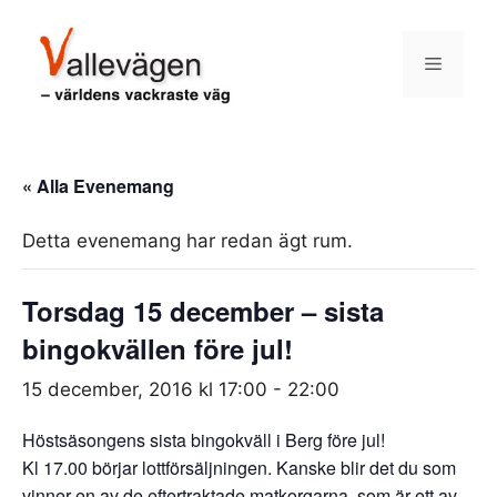
Hoppa
till
Meny
innehåll
« Alla Evenemang
Detta evenemang har redan ägt rum.
Torsdag 15 december – sista
bingokvällen före jul!
15 december, 2016 kl 17:00
-
22:00
Höstsäsongens sista bingokväll i Berg före jul!
Kl 17.00 börjar lottförsäljningen. Kanske blir det du som
vinner en av de eftertraktade matkorgarna, som är ett av