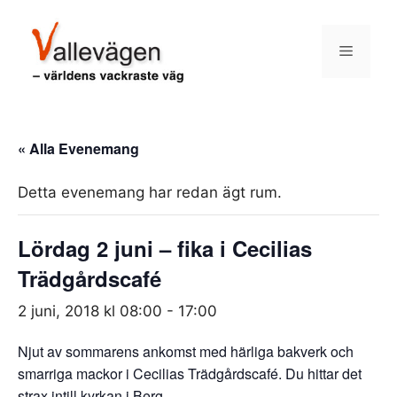
Hoppa
till
Meny
innehåll
« Alla Evenemang
Detta evenemang har redan ägt rum.
Lördag 2 juni – fika i Cecilias
Trädgårdscafé
2 juni, 2018 kl 08:00
-
17:00
Njut av sommarens ankomst med härliga bakverk och
smarriga mackor i Cecilias Trädgårdscafé. Du hittar det
strax intill kyrkan i Berg.