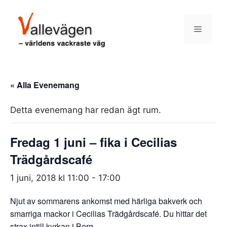
Hoppa
till
Meny
innehåll
« Alla Evenemang
Detta evenemang har redan ägt rum.
Fredag 1 juni – fika i Cecilias
Trädgårdscafé
1 juni, 2018 kl 11:00
-
17:00
Njut av sommarens ankomst med härliga bakverk och
smarriga mackor i Cecilias Trädgårdscafé. Du hittar det
strax intill kyrkan i Berg.