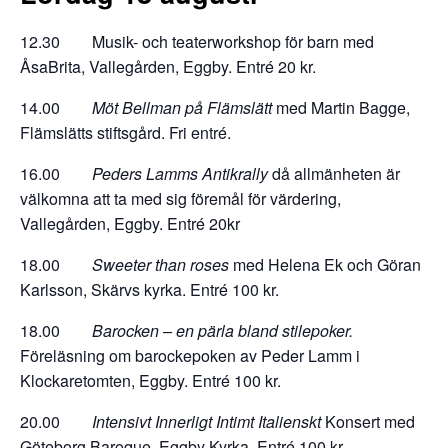
12.30 Musik- och teaterworkshop för barn med
ÅsaBrita, Vallegården, Eggby. Entré 20 kr.
14.00
Möt Bellman på Flämslätt
med Martin Bagge,
Flämslätts stiftsgård. Fri entré.
16.00
Peders Lamms Antikrally
då allmänheten är
välkomna att ta med sig föremål för värdering,
Vallegården, Eggby. Entré 20kr
18.00
Sweeter than roses
med Helena Ek och Göran
Karlsson, Skärvs kyrka. Entré 100 kr.
18.00
Barocken – en pärla bland stilepoker.
Föreläsning om barockepoken av Peder Lamm i
Klockaretomten, Eggby. Entré 100 kr.
20.00
Intensivt Innerligt Intimt Italienskt
Konsert med
Göteborg Baroque, Eggby Kyrka. Entré 100 kr.