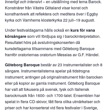
Innerligt och intensivt
– en utställning med tema Barock.
Konstnärer från Västra Götaland visar konst och
konsthantverk att reflektera och meditera över i Eggby
kyrka och Varnhems klosterkyrka 22 juli–19 augusti.
Under festivaldagarna hålls också en
kurs för vana
körsångare
som vill fördjupa sig i barockinterpretation.
Resultatet hörs på avslutningskonserten då
kursdeltagarna tillsammans med Göteborg Baroque
framför oratoriernas oratorium Messias av G.F. Händel.
Göteborg Baroque
består av 23 instrumentalister och 8
sångare. Instrumentalisterna spelar på tidstrogna
instrument; antingen på originalinstrument från barocken
eller på kopior av gamla instrument. Göteborg Baroque
har valt att fokusera på svensk, tysk och italiensk
barockmusik från 1600- och 1700-talet. Ensemblen har
spelat in flera CD-skivor, fått flera olika utmärkelser och
priser och har konserterat vid flera festivaler i Sverige,