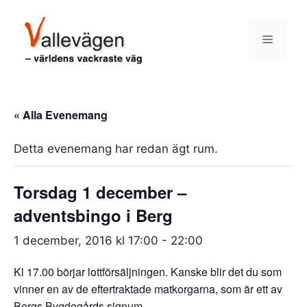
Hoppa
till
Meny
innehåll
« Alla Evenemang
Detta evenemang har redan ägt rum.
Torsdag 1 december –
adventsbingo i Berg
1 december, 2016 kl 17:00
-
22:00
Kl 17.00 börjar lottförsäljningen. Kanske blir det du som
vinner en av de eftertraktade matkorgarna, som är ett av
Bergs Bygdegårds signum.