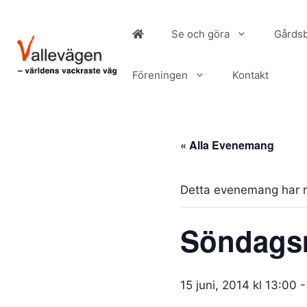
Hoppa
till
Se och göra
Gårdsb
innehåll
Föreningen
Kontakt
« Alla Evenemang
Detta evenemang har r
Söndagsm
15 juni, 2014 kl 13:00