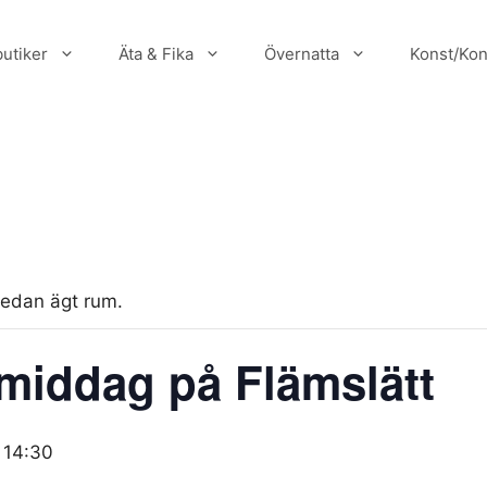
utiker
Äta & Fika
Övernatta
Konst/Kon
edan ägt rum.
iddag på Flämslätt
-
14:30