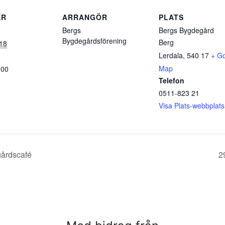
ER
ARRANGÖR
PLATS
Bergs
Bergs Bygdegård
Bygdegårdsförening
Berg
018
Lerdala
,
540 17
+ G
Map
:00
Telefon
0511-823 21
Visa Plats-webbplats
gårdscafé
2