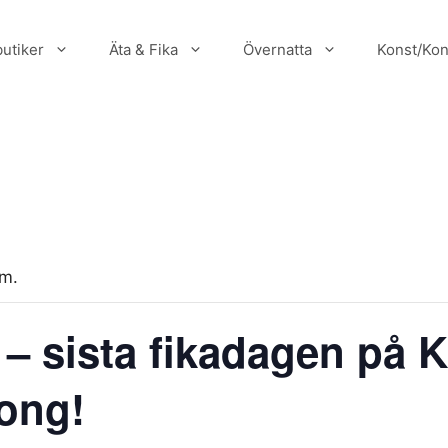
utiker
Äta & Fika
Övernatta
Konst/Kon
um.
 – sista fikadagen på 
ong!