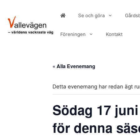
Hoppa
till
Se och göra
Gårdsb
innehåll
Föreningen
Kontakt
« Alla Evenemang
Detta evenemang har redan ägt r
Södag 17 juni
för denna säs