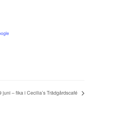
oogle
9 juni – fika i Cecilia’s Trädgårdscafé