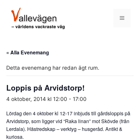
Hoppa
till
Meny
innehåll
« Alla Evenemang
Detta evenemang har redan ägt rum.
Loppis på Arvidstorp!
4 oktober, 2014 kl 12:00
-
17:00
Lördag den 4 oktober kl 12-17 inbjuds till gårdsloppis på
Arvidstorp, som ligger vid “Raka linan” mot Skövde (från
Lerdala). Hästredskap – verktyg – husgeråd. Antikt &
kuriosa.