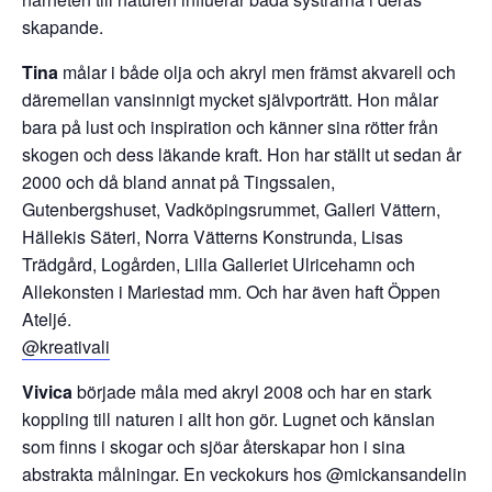
skapande.
Tina
målar i både olja och akryl men främst akvarell och
däremellan vansinnigt mycket självporträtt. Hon målar
bara på lust och inspiration och känner sina rötter från
skogen och dess läkande kraft. Hon har ställt ut sedan år
2000 och då bland annat på Tingssalen,
Gutenbergshuset, Vadköpingsrummet, Galleri Vättern,
Hällekis Säteri, Norra Vätterns Konstrunda, Lisas
Trädgård, Logården, Lilla Galleriet Ulricehamn och
Allekonsten i Mariestad mm. Och har även haft Öppen
Ateljé.
@kreativali
Vivica
började måla med akryl 2008 och har en stark
koppling till naturen i allt hon gör. Lugnet och känslan
som finns i skogar och sjöar återskapar hon i sina
abstrakta målningar. En veckokurs hos @mickansandelin