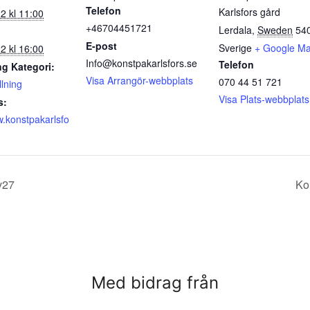
Telefon
Karlsfors gård
22 kl 11:00
+46704451721
Lerdala
,
Sweden
54
E-post
Sverige
+ Google M
22 kl 16:00
Info@konstpakarlsfors.se
Telefon
g Kategori:
Visa Arrangör-webbplats
070 44 51 721
llning
Visa Plats-webbplats
s:
w.konstpakarlsfo
v27
Ko
Med bidrag från