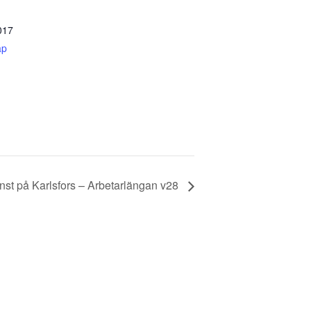
017
ap
nst på Karlsfors – Arbetarlängan v28