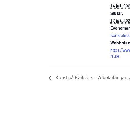
14 juli, 20
Slutar:
17 juli, 20
Eveneman
Konstutstä
Webbplat
https://ww
rs.se
Konst på Karlsfors – Arbetarlängan 