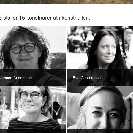
 ställer 15 konstnärer ut i konsthallen.
athrine Andersson
Eva Gustafsson