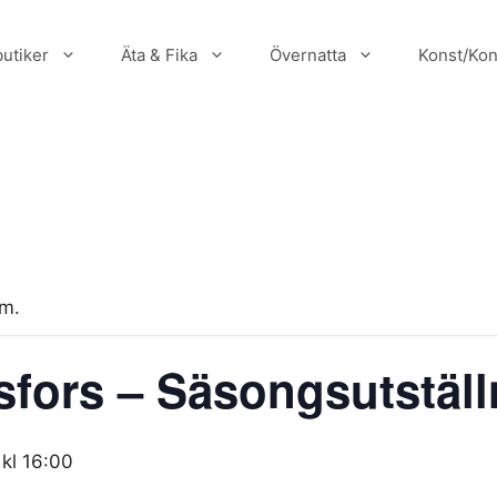
utiker
Äta & Fika
Övernatta
Konst/Kon
um.
sfors – Säsongsutställ
 kl 16:00