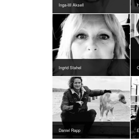
Inga-lill Aksell
H
Ingrid Stahel
C
Daniel Rapp
E