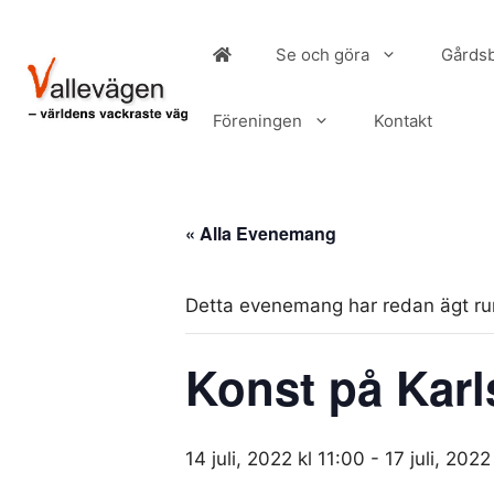
Hoppa
till
Se och göra
Gårdsb
innehåll
Föreningen
Kontakt
« Alla Evenemang
Detta evenemang har redan ägt r
Konst på Karl
14 juli, 2022 kl 11:00
-
17 juli, 2022