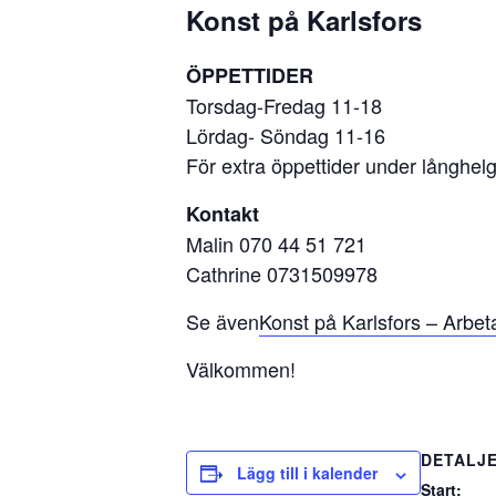
Konst på Karlsfors
ÖPPETTIDER
Torsdag-Fredag 11-18
Lördag- Söndag 11-16
För extra öppettider under långhel
Kontakt
Malin 070 44 51 721
Cathrine 0731509978
Se även
Konst på Karlsfors – Arbe
Välkommen!
DETALJ
Lägg till i kalender
Start: