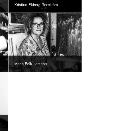
Kristina Ekberg Renström
Maria Falk Larsson