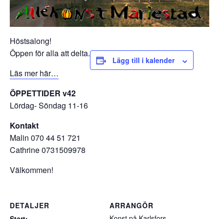
Höstsalong!
Öppen för alla att delta.
Lägg till i kalender
Läs mer här…
ÖPPETTIDER v42
Lördag- Söndag 11-16
Kontakt
Malin 070 44 51 721
Cathrine 0731509978
Välkommen!
DETALJER
ARRANGÖR
Konst på Karlsfors
Start: