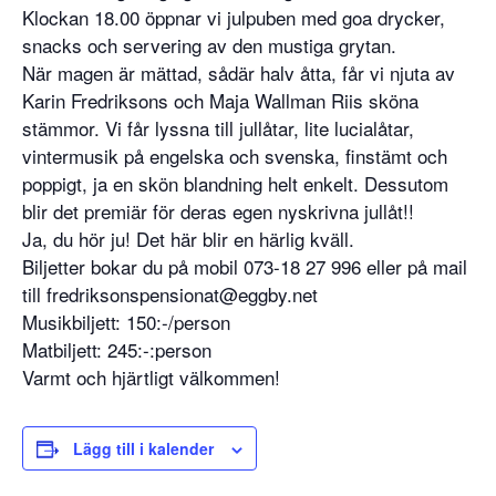
Klockan 18.00 öppnar vi julpuben med goa drycker,
snacks och servering av den mustiga grytan.
När magen är mättad, sådär halv åtta, får vi njuta av
Karin Fredriksons och Maja Wallman Riis sköna
stämmor. Vi får lyssna till jullåtar, lite lucialåtar,
vintermusik på engelska och svenska, finstämt och
poppigt, ja en skön blandning helt enkelt. Dessutom
blir det premiär för deras egen nyskrivna jullåt!!
Ja, du hör ju! Det här blir en härlig kväll.
Biljetter bokar du på mobil 073-18 27 996 eller på mail
till fredriksonspensionat@eggby.net
Musikbiljett: 150:-/person
Matbiljett: 245:-:person
Varmt och hjärtligt välkommen!
Lägg till i kalender