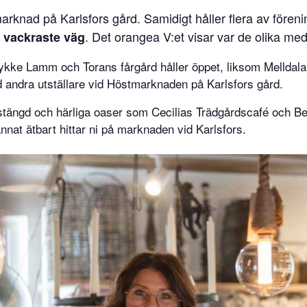
arknad på Karlsfors gård. Samidigt håller flera av för
. Det orangea V:et visar var de olika m
 vackraste väg
kke Lamm och Torans fårgård håller öppet, liksom Melldala
 andra utställare vid Höstmarknaden på Karlsfors gård.
tängd och härliga oaser som Cecilias Trädgårdscafé och B
nat ätbart hittar ni på marknaden vid Karlsfors.