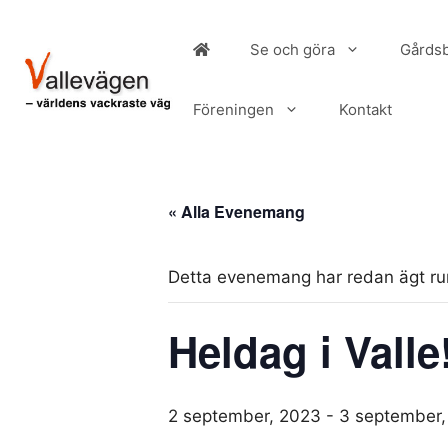
Hoppa
till
Se och göra
Gårdsb
innehåll
Föreningen
Kontakt
« Alla Evenemang
Detta evenemang har redan ägt r
Heldag i Valle
2 september, 2023
-
3 september,