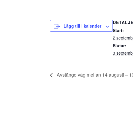
DETALJ
Lägg till i kalender
Start:
2 septemb
Slutar:
3 septemb
Avstängd väg mellan 14 augusti – 1