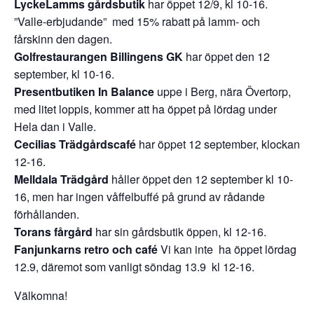
LyckeLamms gårdsbutik
har öppet 12/9, kl 10-16.
”Valle-erbjudande” med 15% rabatt på lamm- och
fårskinn den dagen.
Golfrestaurangen Billingens GK
har öppet den 12
september, kl 10-16.
Presentbutiken In Balance
uppe i Berg, nära Övertorp,
med litet loppis, kommer att ha öppet på lördag under
Hela dan i Valle.
Cecilias Trädgårdscafé
har öppet 12 september, klockan
12-16.
Melldala Trädgård
håller öppet den 12 september kl 10-
16, men har ingen våffelbuffé på grund av rådande
förhållanden.
Torans fårgård
har sin gårdsbutik öppen, kl 12-16.
Fanjunkarns retro och café
Vi kan inte ha öppet lördag
12.9, däremot som vanligt söndag 13.9 kl 12-16.
Välkomna!