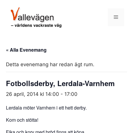
Hoppa
till
Meny
innehåll
« Alla Evenemang
Detta evenemang har redan ägt rum.
Fotbollsderby, Lerdala-Varnhem
26 april, 2014 kl 14:00
-
17:00
Lerdala möter Varnhem i ett hett derby.
Kom och stötta!
Fika och korv med bröd finns att köpa.