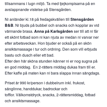
tillsammans i lugn miljö. Ta med tjejkompisarna på en
avslappnande vistelse på Stensgården.
Ni anländer kl.18 på fredagskvällen till
Stensgården
B&B
. Ni bjuds på bubbel och snacks och kopplar av vid
värmande brasa.
Anna på Karlsgården
ser till att ni får
ett skönt fotbad som ni kan njuta av medan ni varvar ner
efter arbetsveckan. Hon bjuder er också på en skön
ansiktsmassage i tur och ordning. Den som vill erbjuds
bastu och dusch eller ett bad.
Efter den här sköna stunden känner ni er nog sugna på
en god middag. En 2-rätters middag dukas fram till er.
Efter kaffe på maten kan ni bara slappa innan sängdags.
Priset är 990 kr/person i dubbelrum inkl. frukost,
sänglinne, handdukar, badrockar och
tofflor. Välkomstdryck, snacks, 2-rättersmiddag, fotbad
och ansiktsmassage.