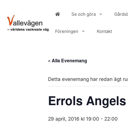
Hoppa
till
Se och göra
Gårdsb
innehåll
Föreningen
Kontakt
« Alla Evenemang
Detta evenemang har redan ägt r
Errols Angels
29 april, 2016 kl 19:00
-
22:00