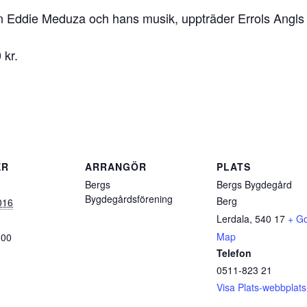
öten Eddie Meduza och hans musik, uppträder Errols Angl
 kr.
ER
ARRANGÖR
PLATS
Bergs
Bergs Bygdegård
Bygdegårdsförening
Berg
2016
Lerdala
,
540 17
+ G
Map
:00
Telefon
0511-823 21
Visa Plats-webbplats