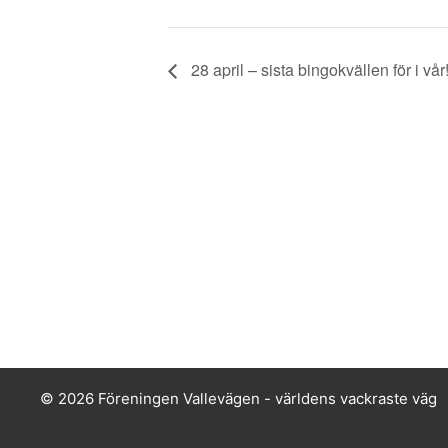
28 april – sista bingokvällen för i vår
© 2026 Föreningen Vallevägen - världens vackraste väg