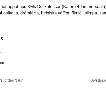
iet öppet hos KMs Delikatesser (Katorp 4 Timmersdala).
st ostkaka, drömtårta, belgiska våfflor, filmjölkslimpa, 
ER
3
:00
s lördag 3 juni
Avstängd