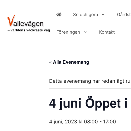
Hoppa
till
Se och göra
Gårdsb
innehåll
Föreningen
Kontakt
« Alla Evenemang
Detta evenemang har redan ägt r
4 juni Öppet i
4 juni, 2023 kl 08:00
-
17:00