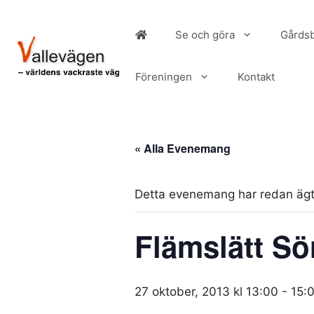
Hoppa
till
Se och göra
Gårdsb
innehåll
Föreningen
Kontakt
« Alla Evenemang
Detta evenemang har redan ägt
Flämslätt S
27 oktober, 2013 kl 13:00
-
15: