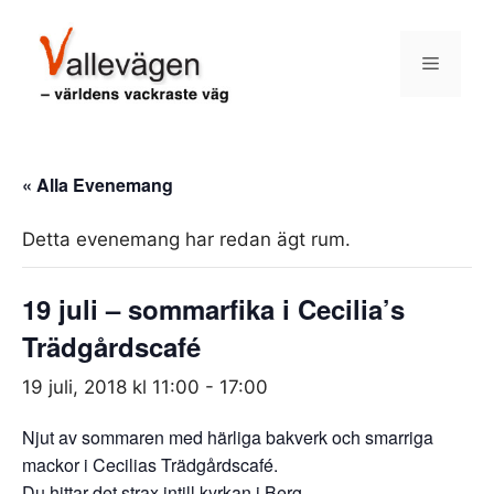
Hoppa
till
Meny
innehåll
« Alla Evenemang
Detta evenemang har redan ägt rum.
19 juli – sommarfika i Cecilia’s
Trädgårdscafé
19 juli, 2018 kl 11:00
-
17:00
Njut av sommaren med härliga bakverk och smarriga
mackor i Cecilias Trädgårdscafé.
Du hittar det strax intill kyrkan i Berg.