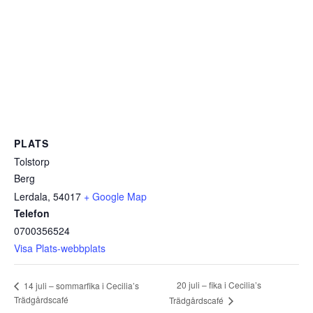
PLATS
Tolstorp
Berg
Lerdala
,
54017
+ Google Map
Telefon
0700356524
Visa Plats-webbplats
20 juli – fika i Cecilia’s
14 juli – sommarfika i Cecilia’s
Trädgårdscafé
Trädgårdscafé