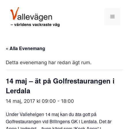
Hoppa
till
Meny
innehåll
« Alla Evenemang
Detta evenemang har redan ägt rum.
14 maj – ät på Golfrestaurangen i
Lerdala
14 maj, 2017 kl 09:00
-
18:00
Under Vallehelgen 14 maj kan du äta gott på
Golfrestaurangen vid Billingens GK i Lerdala. Det är
Anne Lindqvist – även känd som “Kock-Anne” i