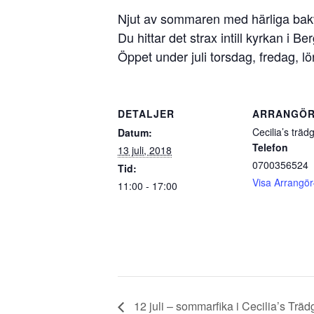
Njut av sommaren med härliga bakv
Du hittar det strax intill kyrkan i Ber
Öppet under juli torsdag, fredag, l
DETALJER
ARRANGÖ
Cecilia’s träd
Datum:
Telefon
13 juli, 2018
0700356524
Tid:
Visa Arrangör
11:00 - 17:00
12 juli – sommarfika i Cecilia’s Trä