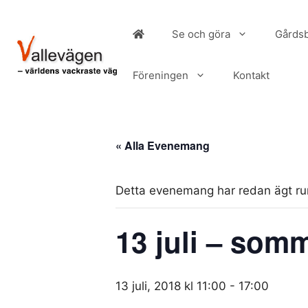
Hoppa
till
Se och göra
Gårdsb
innehåll
Föreningen
Kontakt
« Alla Evenemang
Detta evenemang har redan ägt r
13 juli – somm
13 juli, 2018 kl 11:00
-
17:00