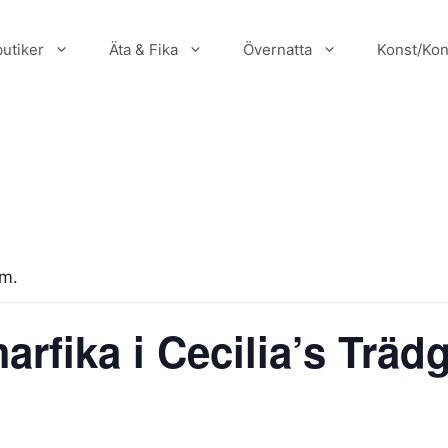
utiker
Äta & Fika
Övernatta
Konst/Kon
um.
arfika i Cecilia’s Träd