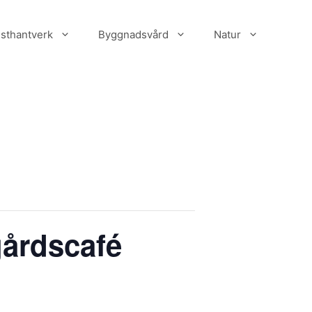
sthantverk
Byggnadsvård
Natur
gårdscafé