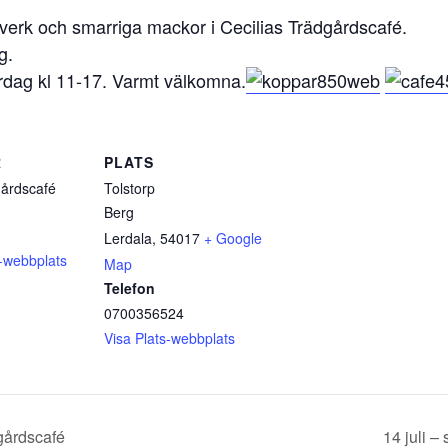
erk och smarriga mackor i Cecilias Trädgårdscafé.
g.
ördag kl 11-17. Varmt välkomna.
R
PLATS
gårdscafé
Tolstorp
Berg
Lerdala
,
54017
+ Google
-webbplats
Map
Telefon
0700356524
Visa Plats-webbplats
dgårdscafé
14 juli –