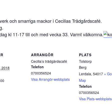
erk och smarriga mackor i Cecilias Trädgårdscafé.
g.
dag kl 11-17 till och med vecka 33. Varmt välkomna.
ER
ARRANGÖR
PLATS
Cecilia’s trädgårdscafé
Tolstorp
Telefon
Berg
, 2018
0700356524
Lerdala
,
54017
+ Go
Visa Arrangör-webbplats
Map
:00
Telefon
0700356524
Visa Plats-webbplats