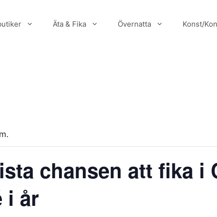
utiker
Äta & Fika
Övernatta
Konst/Kon
um.
ista chansen att fika i 
i år