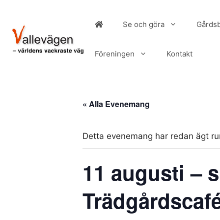
Hoppa
till
Se och göra
Gårdsb
innehåll
Föreningen
Kontakt
« Alla Evenemang
Detta evenemang har redan ägt r
11 augusti – s
Trädgårdscafé 